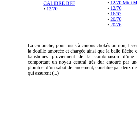
•
12/70 Mini 
CALIBRE BFF
•
12/76
•
12/70
•
16/67
•
20/70
•
20/76
La cartouche, pour fusils à canons chokés ou non, liss
la douille amorcée et chargée ainsi que la balle flèche 
balistiques proviennent de la combinaison d’une f
comportant un noyau central très dur entouré par un
plomb et d’un sabot de lancement, constitué par deux de
qui assurent (...)