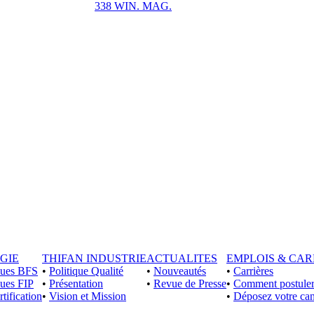
338 WIN. MAG.
GIE
THIFAN INDUSTRIE
ACTUALITES
EMPLOIS & CAR
iques BFS
•
Politique Qualité
•
Nouveautés
•
Carrières
ques FIP
•
Présentation
•
Revue de Presse
•
Comment postuler
rtification
•
Vision et Mission
•
Déposez votre can