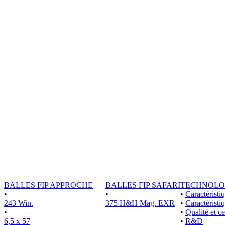
BALLES FIP APPROCHE
BALLES FIP SAFARI
TECHNOLO
•
•
•
Caractérist
243 Win.
375 H&H Mag. EXR
•
Caractéristi
•
•
Qualité et ce
6,5 x 57
•
R&D