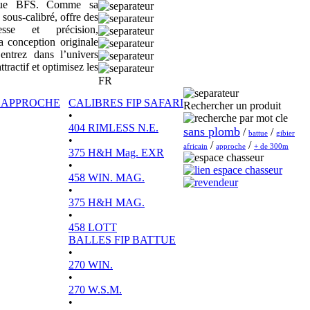
sique BFS. Comme sa
 sous-calibré, offre des
tesse et précision,
a conception originale
ntrez dans l’univers
actif et optimisez les
FR
P APPROCHE
CALIBRES FIP SAFARI
Rechercher un produit
•
404 RIMLESS N.E.
sans plomb
/
/
battue
gibier
•
/
/
africain
approche
+ de 300m
375 H&H Mag. EXR
•
458 WIN. MAG.
•
375 H&H MAG.
•
458 LOTT
BALLES FIP BATTUE
•
270 WIN.
•
270 W.S.M.
•