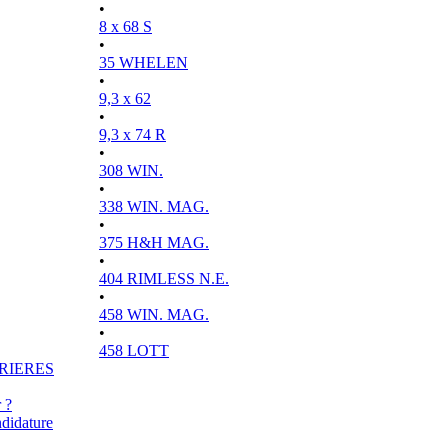
•
8 x 68 S
•
35 WHELEN
•
9,3 x 62
•
9,3 x 74 R
•
308 WIN.
•
338 WIN. MAG.
•
375 H&H MAG.
•
404 RIMLESS N.E.
•
458 WIN. MAG.
•
458 LOTT
RIERES
 ?
didature