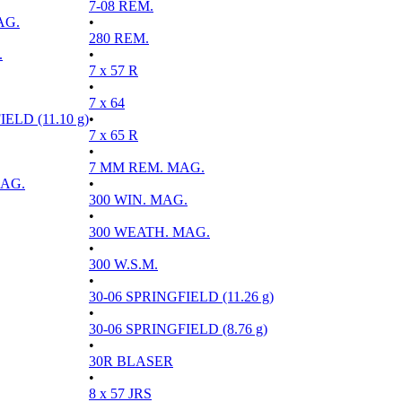
7-08 REM.
AG.
•
280 REM.
.
•
7 x 57 R
•
7 x 64
ELD (11.10 g)
•
7 x 65 R
•
7 MM REM. MAG.
MAG.
•
300 WIN. MAG.
•
300 WEATH. MAG.
•
300 W.S.M.
•
30-06 SPRINGFIELD (11.26 g)
•
30-06 SPRINGFIELD (8.76 g)
•
30R BLASER
•
8 x 57 JRS