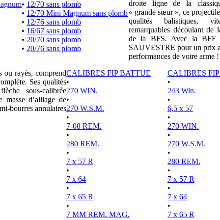
droite ligne de la clas
Magnum
•
12/70 sans plomb
« grande sœur », ce projectile
•
12/70 Mini Magnum sans plomb
qualités balistiques, vi
•
12/76 sans plomb
remarquables découlant de l
•
16/67 sans plomb
de la BFS. Avec la BFF e
•
20/70 sans plomb
SAUVESTRE pour un prix attr
•
20/76 sans plomb
performances de votre arme !
es ou rayés, comprend
CALIBRES FIP BATTUE
CALIBRES FI
complète. Ses qualités
•
•
lèche sous-calibrée
270 WIN.
243 Win.
e masse d’alliage de
•
•
mi-bourres annulaires
270 W.S.M.
6,5 x 57
•
•
7-08 REM.
270 WIN.
•
•
280 REM.
270 W.S.M.
•
•
7 x 57 R
280 REM.
•
•
7 x 64
7 x 57 R
•
•
7 x 65 R
7 x 64
•
•
7 MM REM. MAG.
7 x 65 R