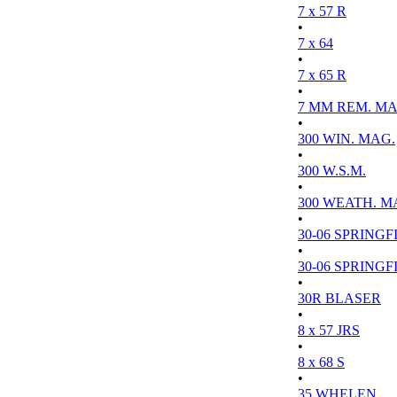
7 x 57 R
•
7 x 64
•
7 x 65 R
•
7 MM REM. MA
•
300 WIN. MAG.
•
300 W.S.M.
•
300 WEATH. M
•
30-06 SPRINGFI
•
30-06 SPRINGFI
•
30R BLASER
•
8 x 57 JRS
•
8 x 68 S
•
35 WHELEN