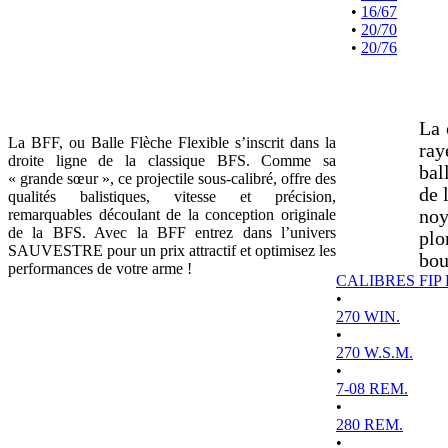
•
16/67
•
20/70
•
20/76
La 
La BFF, ou Balle Flèche Flexible s’inscrit dans la
ray
droite ligne de la classique BFS. Comme sa
bal
« grande sœur », ce projectile sous-calibré, offre des
de 
qualités balistiques, vitesse et précision,
remarquables découlant de la conception originale
noy
de la BFS. Avec la BFF entrez dans l’univers
plo
SAUVESTRE pour un prix attractif et optimisez les
bou
performances de votre arme !
CALIBRES FIP
•
270 WIN.
•
270 W.S.M.
•
7-08 REM.
•
280 REM.
•