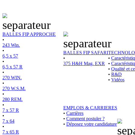
BALLES FIP APPROCHE
•
243 Win.
•
BALLES FIP SAFARI
TECHNOLO
6,5 x 57
•
•
Caractérist
•
375 H&H Mag. EXR
•
Caractéristi
6,5 x 57 R
•
Qualité et ce
•
•
R&D
270 WIN.
•
Vidéos
•
270 W.S.M.
•
280 REM.
•
EMPLOIS & CARRIERES
7 x 57 R
•
Carrières
•
•
Comment postuler ?
7 x 64
•
Déposez votre candidature
•
7 x 65 R