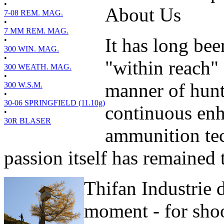
•
About Us
7-08 REM. MAG.
•
7 MM REM. MAG.
It has long bee
•
300 WIN. MAG.
•
"within reach" 
300 WEATH. MAG.
•
manner of hunt
300 W.S.M.
•
30-06 SPRINGFIELD (11.10g)
continuous enh
•
30R BLASER
ammunition tec
passion itself has remained 
Thifan Industrie 
moment - for shoo