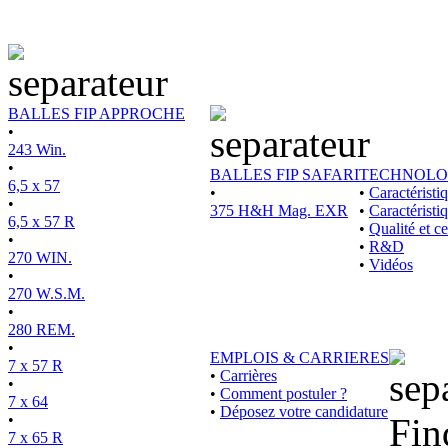
BALLES FIP APPROCHE
•
243 Win.
•
BALLES FIP SAFARI
TECHNOLO
6,5 x 57
•
•
Caractérist
•
375 H&H Mag. EXR
•
Caractéristi
6,5 x 57 R
•
Qualité et ce
•
•
R&D
270 WIN.
•
Vidéos
•
270 W.S.M.
•
280 REM.
•
EMPLOIS & CARRIERES
7 x 57 R
•
Carrières
•
•
Comment postuler ?
7 x 64
•
Déposez votre candidature
•
Fin
7 x 65 R