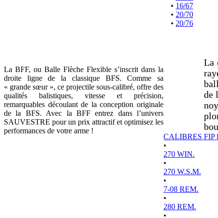
•
16/67
•
20/70
•
20/76
La 
La BFF, ou Balle Flèche Flexible s’inscrit dans la
ray
droite ligne de la classique BFS. Comme sa
bal
« grande sœur », ce projectile sous-calibré, offre des
de 
qualités balistiques, vitesse et précision,
remarquables découlant de la conception originale
noy
de la BFS. Avec la BFF entrez dans l’univers
plo
SAUVESTRE pour un prix attractif et optimisez les
bou
performances de votre arme !
CALIBRES FIP
•
270 WIN.
•
270 W.S.M.
•
7-08 REM.
•
280 REM.
•