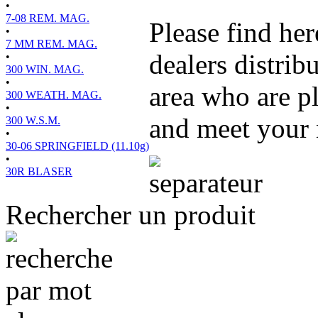
•
7-08 REM. MAG.
Please find her
•
7 MM REM. MAG.
dealers distrib
•
300 WIN. MAG.
•
area who are pl
300 WEATH. MAG.
•
and meet your 
300 W.S.M.
•
30-06 SPRINGFIELD (11.10g)
•
30R BLASER
Rechercher un produit