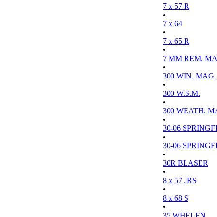
7 x 57 R
•
7 x 64
•
7 x 65 R
•
7 MM REM. MA
•
300 WIN. MAG.
•
300 W.S.M.
•
300 WEATH. M
•
30-06 SPRINGFI
•
30-06 SPRINGFI
•
30R BLASER
•
8 x 57 JRS
•
8 x 68 S
•
35 WHELEN