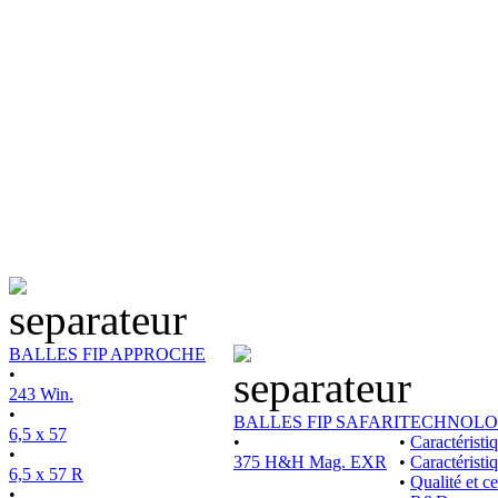
BALLES FIP APPROCHE
•
243 Win.
•
BALLES FIP SAFARI
TECHNOLO
6,5 x 57
•
•
Caractérist
•
375 H&H Mag. EXR
•
Caractéristi
6,5 x 57 R
•
Qualité et ce
•