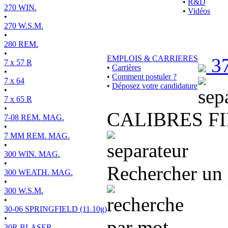
•
R&D
270 WIN.
•
Vidéos
•
270 W.S.M.
•
280 REM.
•
EMPLOIS & CARRIERES
3
7 x 57 R
•
Carrières
•
•
Comment postuler ?
7 x 64
•
Déposez votre candidature
•
7 x 65 R
•
CALIBRES FI
7-08 REM. MAG.
•
7 MM REM. MAG.
•
300 WIN. MAG.
•
Rechercher un 
300 WEATH. MAG.
•
300 W.S.M.
•
30-06 SPRINGFIELD (11.10g)
•
30R BLASER