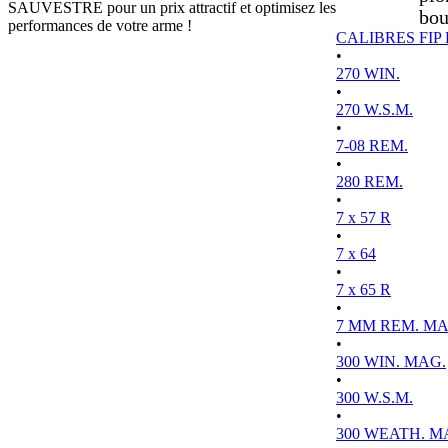
SAUVESTRE pour un prix attractif et optimisez les
bou
performances de votre arme !
CALIBRES FIP
•
270 WIN.
•
270 W.S.M.
•
7-08 REM.
•
280 REM.
•
7 x 57 R
•
7 x 64
•
7 x 65 R
•
7 MM REM. MA
•
300 WIN. MAG.
•
300 W.S.M.
•
300 WEATH. M