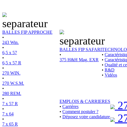
BALLES FIP APPROCHE
•
243 Win.
•
BALLES FIP SAFARI
TECHNOLO
6,5 x 57
•
•
Caractérist
•
375 H&H Mag. EXR
•
Caractéristi
6,5 x 57 R
•
Qualité et ce
•
•
R&D
270 WIN.
•
Vidéos
•
270 W.S.M.
•
280 REM.
•
EMPLOIS & CARRIERES
2
7 x 57 R
•
Carrières
•
•
Comment postuler ?
7 x 64
2
•
Déposez votre candidature
•
7 x 65 R