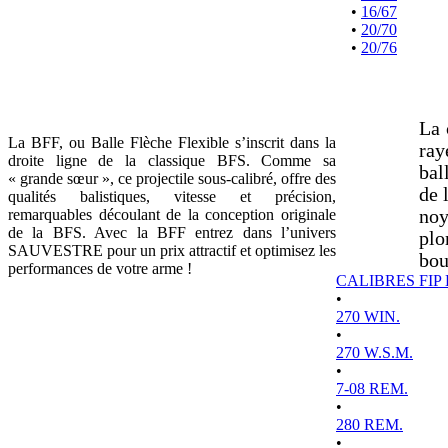
•
16/67
•
20/70
•
20/76
La 
La BFF, ou Balle Flèche Flexible s’inscrit dans la
ray
droite ligne de la classique BFS. Comme sa
bal
« grande sœur », ce projectile sous-calibré, offre des
de 
qualités balistiques, vitesse et précision,
remarquables découlant de la conception originale
noy
de la BFS. Avec la BFF entrez dans l’univers
plo
SAUVESTRE pour un prix attractif et optimisez les
bou
performances de votre arme !
CALIBRES FIP
•
270 WIN.
•
270 W.S.M.
•
7-08 REM.
•
280 REM.
•