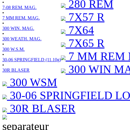
280 REM
•
7-08 REM. MAG.
•
7X57 R
7 MM REM. MAG.
•
7X64
300 WIN. MAG.
•
300 WEATH. MAG.
7X65 R
•
300 W.S.M.
7 MM REM
•
30-06 SPRINGFIELD (11.10g)
•
300 WIN M
30R BLASER
300 WSM
30-06 SPRINGFIELD L
30R BLASER