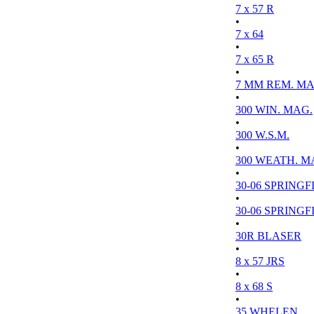
7 x 57 R
•
7 x 64
•
7 x 65 R
•
7 MM REM. MA
•
300 WIN. MAG.
•
300 W.S.M.
•
300 WEATH. M
•
30-06 SPRINGFI
•
30-06 SPRINGFI
•
30R BLASER
•
8 x 57 JRS
•
8 x 68 S
•
35 WHELEN