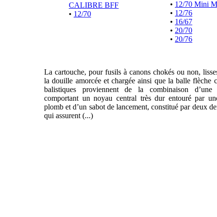
•
12/70 Mini 
CALIBRE BFF
•
12/76
•
12/70
•
16/67
•
20/70
•
20/76
La cartouche, pour fusils à canons chokés ou non, liss
la douille amorcée et chargée ainsi que la balle flèche 
balistiques proviennent de la combinaison d’une f
comportant un noyau central très dur entouré par un
plomb et d’un sabot de lancement, constitué par deux de
qui assurent (...)