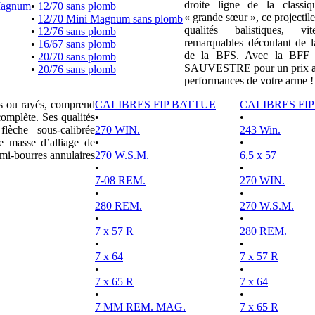
droite ligne de la clas
Magnum
•
12/70 sans plomb
« grande sœur », ce projectile
•
12/70 Mini Magnum sans plomb
qualités balistiques, vi
•
12/76 sans plomb
remarquables découlant de l
•
16/67 sans plomb
de la BFS. Avec la BFF e
•
20/70 sans plomb
SAUVESTRE pour un prix attr
•
20/76 sans plomb
performances de votre arme !
es ou rayés, comprend
CALIBRES FIP BATTUE
CALIBRES FI
complète. Ses qualités
•
•
lèche sous-calibrée
270 WIN.
243 Win.
e masse d’alliage de
•
•
mi-bourres annulaires
270 W.S.M.
6,5 x 57
•
•
7-08 REM.
270 WIN.
•
•
280 REM.
270 W.S.M.
•
•
7 x 57 R
280 REM.
•
•
7 x 64
7 x 57 R
•
•
7 x 65 R
7 x 64
•
•
7 MM REM. MAG.
7 x 65 R