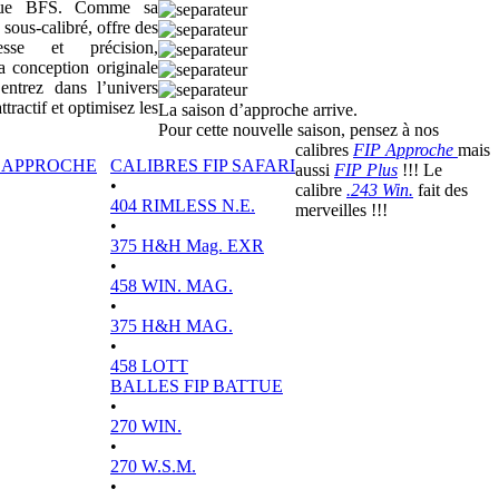
sique BFS. Comme sa
 sous-calibré, offre des
tesse et précision,
a conception originale
ntrez dans l’univers
actif et optimisez les
La saison d’approche arrive.
Pour cette nouvelle saison, pensez à nos
calibres
FIP Approche
mais
P APPROCHE
CALIBRES FIP SAFARI
aussi
FIP Plus
!!! Le
•
calibre
.243 Win.
fait des
404 RIMLESS N.E.
merveilles !!!
•
375 H&H Mag. EXR
•
458 WIN. MAG.
•
375 H&H MAG.
•
458 LOTT
BALLES FIP BATTUE
•
270 WIN.
•
270 W.S.M.
•