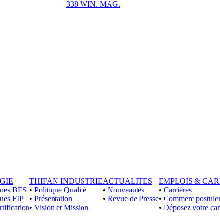
338 WIN. MAG.
GIE
THIFAN INDUSTRIE
ACTUALITES
EMPLOIS & CAR
iques BFS
•
Politique Qualité
•
Nouveautés
•
Carrières
ques FIP
•
Présentation
•
Revue de Presse
•
Comment postuler
rtification
•
Vision et Mission
•
Déposez votre can