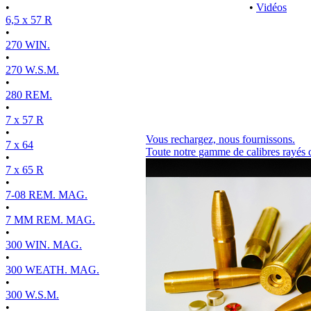
•
•
Vidéos
6,5 x 57 R
•
270 WIN.
•
270 W.S.M.
•
280 REM.
•
7 x 57 R
•
Vous rechargez, nous fournissons.
7 x 64
Toute notre gamme de calibres rayés 
•
7 x 65 R
•
7-08 REM. MAG.
•
7 MM REM. MAG.
•
300 WIN. MAG.
•
300 WEATH. MAG.
•
300 W.S.M.
•