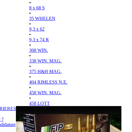
•
8 x 68 S
•
35 WHELEN
•
9,3 x 62
•
9,3 x 74 R
•
308 WIN.
•
338 WIN. MAG.
•
375 H&H MAG.
•
404 RIMLESS N.E.
•
458 WIN. MAG.
•
458 LOTT
RIERES
 ?
didature