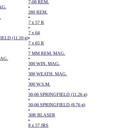
7-08 REM.
AG.
•
280 REM.
.
•
7 x 57 R
•
7 x 64
ELD (11.10 g)
•
7 x 65 R
•
7 MM REM. MAG.
MAG.
•
300 WIN. MAG.
•
300 WEATH. MAG.
•
300 W.S.M.
•
30-06 SPRINGFIELD (11.26 g)
•
30-06 SPRINGFIELD (8.76 g)
•
30R BLASER
•
8 x 57 JRS