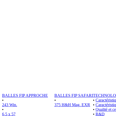
BALLES FIP APPROCHE
BALLES FIP SAFARI
TECHNOLO
•
•
•
Caractérist
243 Win.
375 H&H Mag. EXR
•
Caractéristi
•
•
Qualité et ce
6,5 x 57
•
R&D