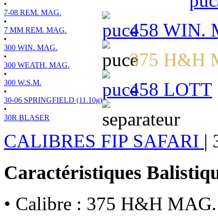
•
7-08 REM. MAG.
•
458 WIN.
7 MM REM. MAG.
•
300 WIN. MAG.
375 H&H 
•
300 WEATH. MAG.
•
300 W.S.M.
458 LOTT
•
30-06 SPRINGFIELD (11.10g)
•
30R BLASER
CALIBRES FIP SAFARI
|
Caractéristiques Balistiq
• Calibre : 375 H&H MAG.