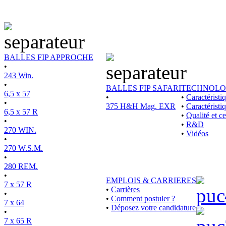
BALLES FIP APPROCHE
•
243 Win.
•
BALLES FIP SAFARI
TECHNOLO
6,5 x 57
•
•
Caractérist
•
375 H&H Mag. EXR
•
Caractéristi
6,5 x 57 R
•
Qualité et ce
•
•
R&D
270 WIN.
•
Vidéos
•
270 W.S.M.
•
280 REM.
•
EMPLOIS & CARRIERES
7 x 57 R
•
Carrières
•
•
Comment postuler ?
7 x 64
•
Déposez votre candidature
•
7 x 65 R