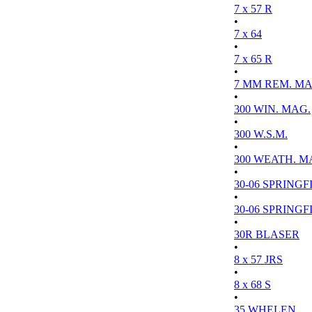
7 x 57 R
•
7 x 64
•
7 x 65 R
•
7 MM REM. MA
•
300 WIN. MAG.
•
300 W.S.M.
•
300 WEATH. M
•
30-06 SPRINGFI
•
30-06 SPRINGFI
•
30R BLASER
•
8 x 57 JRS
•
8 x 68 S
•
35 WHELEN