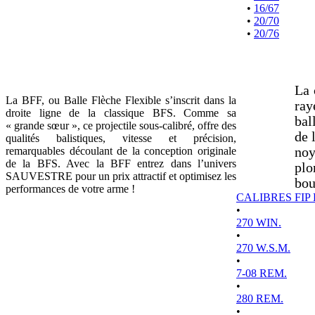
•
16/67
•
20/70
•
20/76
La 
La BFF, ou Balle Flèche Flexible s’inscrit dans la
ray
droite ligne de la classique BFS. Comme sa
bal
« grande sœur », ce projectile sous-calibré, offre des
de 
qualités balistiques, vitesse et précision,
remarquables découlant de la conception originale
noy
de la BFS. Avec la BFF entrez dans l’univers
plo
SAUVESTRE pour un prix attractif et optimisez les
bou
performances de votre arme !
CALIBRES FIP
•
270 WIN.
•
270 W.S.M.
•
7-08 REM.
•
280 REM.
•