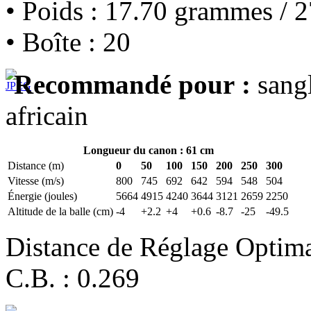
• Poids : 17.70 grammes / 2
• Boîte : 20
Recommandé pour :
sangl
africain
Longueur du canon : 61 cm
Distance (m)
0
50
100
150
200
250
300
Vitesse (m/s)
800
745
692
642
594
548
504
Énergie (joules)
5664
4915
4240
3644
3121
2659
2250
Altitude de la balle (cm)
-4
+2.2
+4
+0.6
-8.7
-25
-49.5
Distance de Réglage Optim
C.B. : 0.269