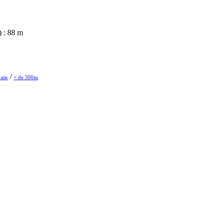
 : 88 m
/
cain
+ de 300m