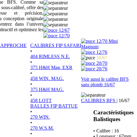
sique BFS. Comme sa
 sous-calibré, offre des
tesse et précision,
a conception originale
ntrez dans l’univers
actif et optimisez les
12/67
12/70
12/70 Mini
P APPROCHE
CALIBRES FIP SAFARI
Magnum
•
12/76
404 RIMLESS N.E.
16/67
•
20/70
375 H&H Mag. EXR
20/76
•
458 WIN. MAG.
Voir aussi le calibre BFS
•
sans plomb 16/67
375 H&H MAG.
•
458 LOTT
CALIBRES BFS
|
16/67
BALLES FIP BATTUE
•
Caractéristiques
270 WIN.
Balistiques
•
270 W.S.M.
• Calibre : 16
•
• Longueur : 67mm