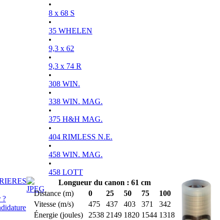
•
8 x 68 S
•
35 WHELEN
•
9,3 x 62
•
9,3 x 74 R
•
308 WIN.
•
338 WIN. MAG.
•
375 H&H MAG.
•
404 RIMLESS N.E.
•
458 WIN. MAG.
•
458 LOTT
RIERES
Longueur du canon : 61 cm
Distance (m)
0
25
50
75
100
 ?
Vitesse (m/s)
475
437
403
371
342
didature
Énergie (joules)
2538
2149
1820
1544
1318