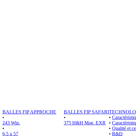
BALLES FIP APPROCHE
BALLES FIP SAFARI
TECHNOLO
•
•
•
Caractérist
243 Win.
375 H&H Mag. EXR
•
Caractéristi
•
•
Qualité et ce
6,5 x 57
•
R&D