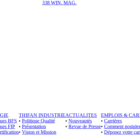
338 WIN. MAG.
GIE
THIFAN INDUSTRIE
ACTUALITES
EMPLOIS & CAR
iques BFS
•
Politique Qualité
•
Nouveautés
•
Carrières
ques FIP
•
Présentation
•
Revue de Presse
•
Comment postuler
rtification
•
Vision et Mission
•
Déposez votre can