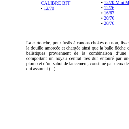
•
12/70 Mini 
CALIBRE BFF
•
12/76
•
12/70
•
16/67
•
20/70
•
20/76
La cartouche, pour fusils à canons chokés ou non, liss
la douille amorcée et chargée ainsi que la balle flèche 
balistiques proviennent de la combinaison d’une f
comportant un noyau central très dur entouré par un
plomb et d’un sabot de lancement, constitué par deux de
qui assurent (...)