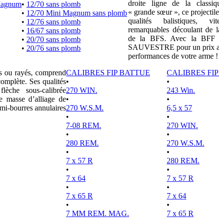
droite ligne de la clas
Magnum
•
12/70 sans plomb
« grande sœur », ce projectile
•
12/70 Mini Magnum sans plomb
qualités balistiques, vi
•
12/76 sans plomb
remarquables découlant de l
•
16/67 sans plomb
de la BFS. Avec la BFF e
•
20/70 sans plomb
SAUVESTRE pour un prix attr
•
20/76 sans plomb
performances de votre arme !
es ou rayés, comprend
CALIBRES FIP BATTUE
CALIBRES FI
complète. Ses qualités
•
•
lèche sous-calibrée
270 WIN.
243 Win.
e masse d’alliage de
•
•
mi-bourres annulaires
270 W.S.M.
6,5 x 57
•
•
7-08 REM.
270 WIN.
•
•
280 REM.
270 W.S.M.
•
•
7 x 57 R
280 REM.
•
•
7 x 64
7 x 57 R
•
•
7 x 65 R
7 x 64
•
•
7 MM REM. MAG.
7 x 65 R