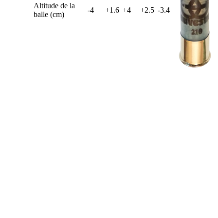
Altitude de la
-4
+1.6
+4
+2.5
-3.4
balle (cm)