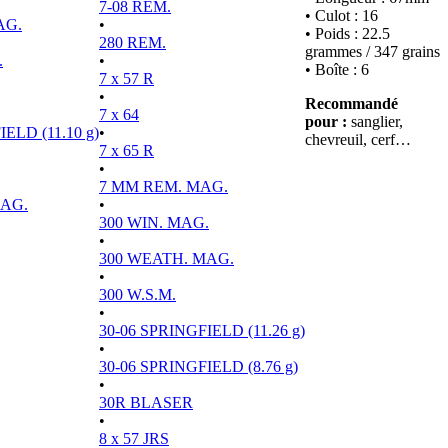
7-08 REM.
• Culot : 16
AG.
•
• Poids : 22.5
280 REM.
grammes / 347 grains
.
•
• Boîte : 6
7 x 57 R
•
Recommandé
7 x 64
pour :
sanglier,
ELD (11.10 g)
•
chevreuil, cerf…
7 x 65 R
•
7 MM REM. MAG.
MAG.
•
300 WIN. MAG.
•
300 WEATH. MAG.
•
300 W.S.M.
•
30-06 SPRINGFIELD (11.26 g)
•
30-06 SPRINGFIELD (8.76 g)
•
30R BLASER
•
8 x 57 JRS