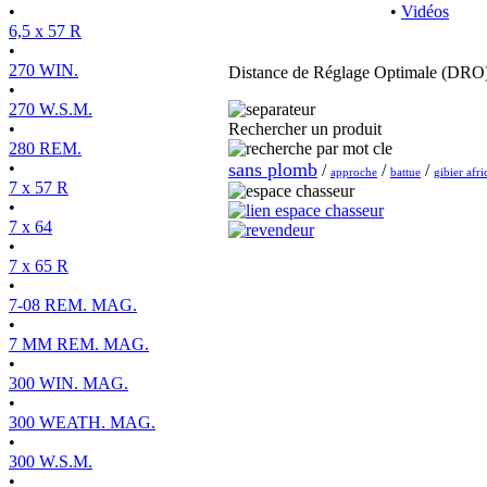
•
•
Vidéos
6,5 x 57 R
•
270 WIN.
Distance de Réglage Optimale (DRO)
•
270 W.S.M.
•
Rechercher un produit
280 REM.
•
sans plomb
/
/
/
approche
battue
gibier afri
7 x 57 R
•
7 x 64
•
7 x 65 R
•
7-08 REM. MAG.
•
7 MM REM. MAG.
•
300 WIN. MAG.
•
300 WEATH. MAG.
•
300 W.S.M.
•