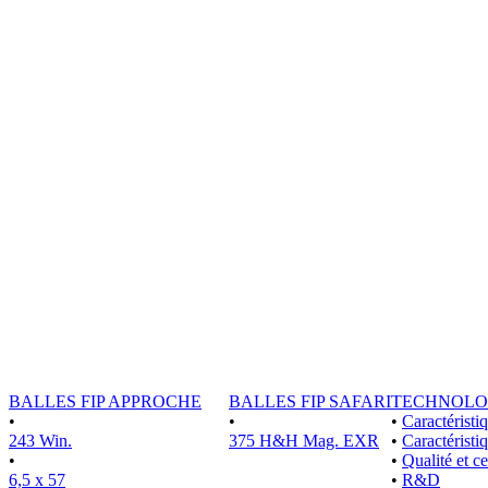
BALLES FIP APPROCHE
BALLES FIP SAFARI
TECHNOLO
•
•
•
Caractérist
243 Win.
375 H&H Mag. EXR
•
Caractéristi
•
•
Qualité et ce
6,5 x 57
•
R&D