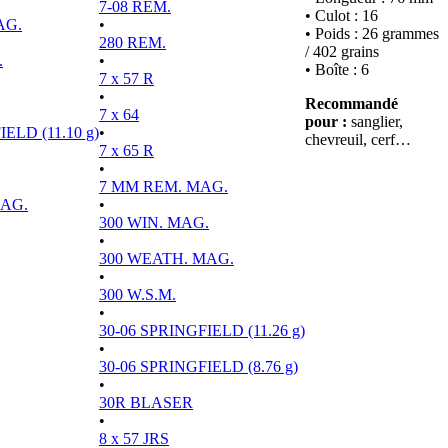
7-08 REM.
• Culot : 16
AG.
•
• Poids : 26 grammes
280 REM.
/ 402 grains
.
•
• Boîte : 6
7 x 57 R
•
Recommandé
7 x 64
pour :
sanglier,
ELD (11.10 g)
•
chevreuil, cerf…
7 x 65 R
•
7 MM REM. MAG.
MAG.
•
300 WIN. MAG.
•
300 WEATH. MAG.
•
300 W.S.M.
•
30-06 SPRINGFIELD (11.26 g)
•
30-06 SPRINGFIELD (8.76 g)
•
30R BLASER
•
8 x 57 JRS