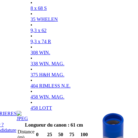
•
8 x 68 S
•
35 WHELEN
•
9,3 x 62
•
9,3 x 74 R
•
308 WIN.
•
338 WIN. MAG.
•
375 H&H MAG.
•
404 RIMLESS N.E.
•
458 WIN. MAG.
•
458 LOTT
RIERES
 ?
Longueur du canon : 61 cm
didature
Distance
0
25
50
75
100
(m)