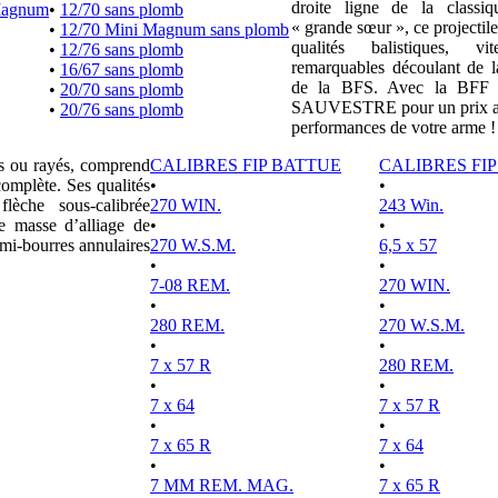
droite ligne de la clas
Magnum
•
12/70 sans plomb
« grande sœur », ce projectile
•
12/70 Mini Magnum sans plomb
qualités balistiques, vi
•
12/76 sans plomb
remarquables découlant de l
•
16/67 sans plomb
de la BFS. Avec la BFF e
•
20/70 sans plomb
SAUVESTRE pour un prix attr
•
20/76 sans plomb
performances de votre arme !
es ou rayés, comprend
CALIBRES FIP BATTUE
CALIBRES FI
complète. Ses qualités
•
•
lèche sous-calibrée
270 WIN.
243 Win.
e masse d’alliage de
•
•
mi-bourres annulaires
270 W.S.M.
6,5 x 57
•
•
7-08 REM.
270 WIN.
•
•
280 REM.
270 W.S.M.
•
•
7 x 57 R
280 REM.
•
•
7 x 64
7 x 57 R
•
•
7 x 65 R
7 x 64
•
•
7 MM REM. MAG.
7 x 65 R