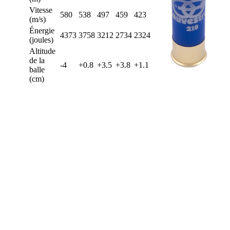
Vitesse
580
538
497
459
423
(m/s)
Énergie
4373
3758
3212
2734
2324
(joules)
Altitude
de la
-4
+0.8
+3.5
+3.8
+1.1
balle
(cm)