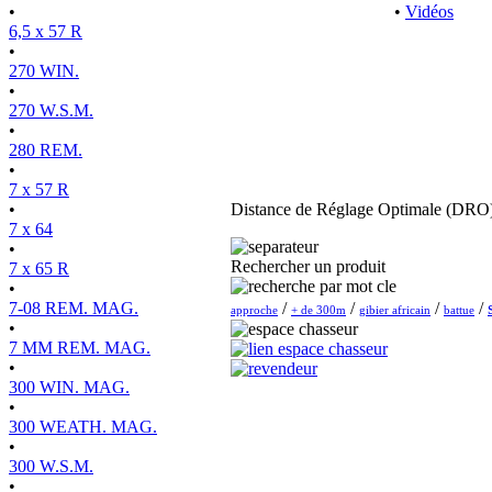
•
•
Vidéos
6,5 x 57 R
•
270 WIN.
•
270 W.S.M.
•
280 REM.
•
7 x 57 R
•
Distance de Réglage Optimale (DRO)
7 x 64
•
Rechercher un produit
7 x 65 R
•
7-08 REM. MAG.
/
/
/
/
approche
+ de 300m
gibier africain
battue
•
7 MM REM. MAG.
•
300 WIN. MAG.
•
300 WEATH. MAG.
•
300 W.S.M.
•