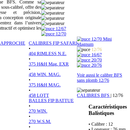
sique BFS. Comme sa
 sous-calibré, offre des
tesse et précision,
a conception originale
ntrez dans l’univers
actif et optimisez les
12/67
12/70
12/70 Mini
P APPROCHE
CALIBRES FIP SAFARI
Magnum
•
12/76
404 RIMLESS N.E.
16/67
•
20/70
375 H&H Mag. EXR
20/76
•
458 WIN. MAG.
Voir aussi le calibre BFS
•
sans plomb 12/76
375 H&H MAG.
•
458 LOTT
CALIBRES BFS
|
12/76
BALLES FIP BATTUE
•
Caractéristiques
270 WIN.
Balistiques
•
270 W.S.M.
• Calibre : 12
•
• Longueur : 76 mm