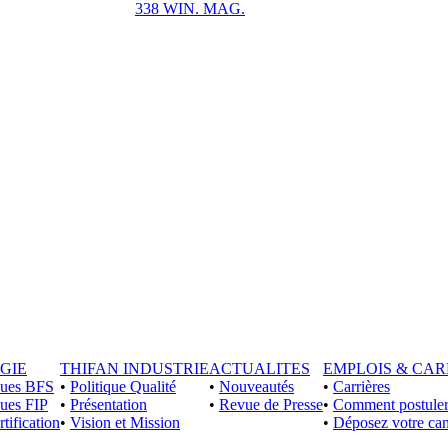
338 WIN. MAG.
GIE
THIFAN INDUSTRIE
ACTUALITES
EMPLOIS & CAR
iques BFS
•
Politique Qualité
•
Nouveautés
•
Carrières
ques FIP
•
Présentation
•
Revue de Presse
•
Comment postuler
rtification
•
Vision et Mission
•
Déposez votre can