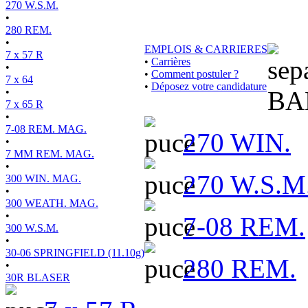
270 W.S.M.
•
280 REM.
•
EMPLOIS & CARRIERES
7 x 57 R
•
Carrières
•
•
Comment postuler ?
7 x 64
•
Déposez votre candidature
•
BA
7 x 65 R
•
7-08 REM. MAG.
270 WIN.
•
7 MM REM. MAG.
•
270 W.S.M
300 WIN. MAG.
•
300 WEATH. MAG.
•
7-08 REM.
300 W.S.M.
•
30-06 SPRINGFIELD (11.10g)
280 REM.
•
30R BLASER