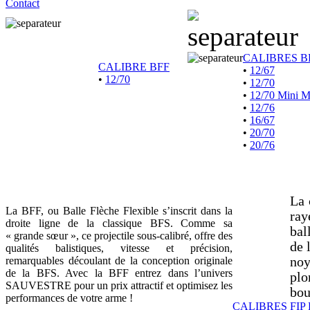
Contact
CALIBRES B
CALIBRE BFF
•
12/67
•
12/70
•
12/70
•
12/70 Mini 
•
12/76
•
16/67
•
20/70
•
20/76
La 
La BFF, ou Balle Flèche Flexible s’inscrit dans la
ray
droite ligne de la classique BFS. Comme sa
bal
« grande sœur », ce projectile sous-calibré, offre des
de 
qualités balistiques, vitesse et précision,
remarquables découlant de la conception originale
noy
de la BFS. Avec la BFF entrez dans l’univers
plo
SAUVESTRE pour un prix attractif et optimisez les
bou
performances de votre arme !
CALIBRES FIP