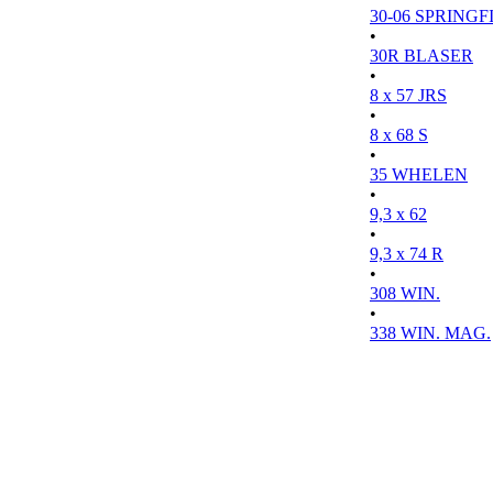
30-06 SPRINGFI
•
30R BLASER
•
8 x 57 JRS
•
8 x 68 S
•
35 WHELEN
•
9,3 x 62
•
9,3 x 74 R
•
308 WIN.
•
338 WIN. MAG.