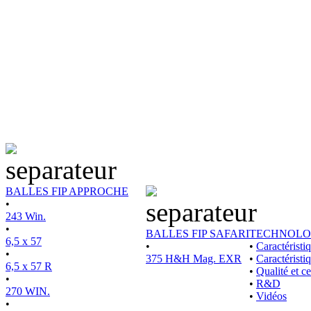
BALLES FIP APPROCHE
•
243 Win.
•
BALLES FIP SAFARI
TECHNOLO
6,5 x 57
•
•
Caractérist
•
375 H&H Mag. EXR
•
Caractéristi
6,5 x 57 R
•
Qualité et ce
•
•
R&D
270 WIN.
•
Vidéos
•