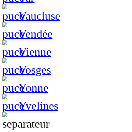
Vaucluse
Vendée
Vienne
Vosges
Yonne
Yvelines