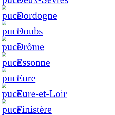
Dordogne
Doubs
Drôme
Essonne
Eure
Eure-et-Loir
Finistère