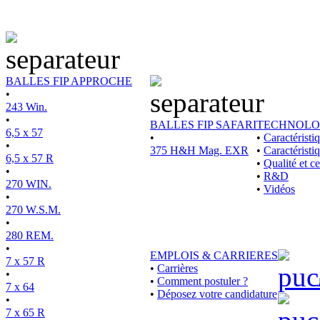
BALLES FIP APPROCHE
•
243 Win.
•
BALLES FIP SAFARI
TECHNOLO
6,5 x 57
•
•
Caractérist
•
375 H&H Mag. EXR
•
Caractéristi
6,5 x 57 R
•
Qualité et ce
•
•
R&D
270 WIN.
•
Vidéos
•
270 W.S.M.
•
280 REM.
•
EMPLOIS & CARRIERES
7 x 57 R
•
Carrières
•
•
Comment postuler ?
7 x 64
•
Déposez votre candidature
•
7 x 65 R