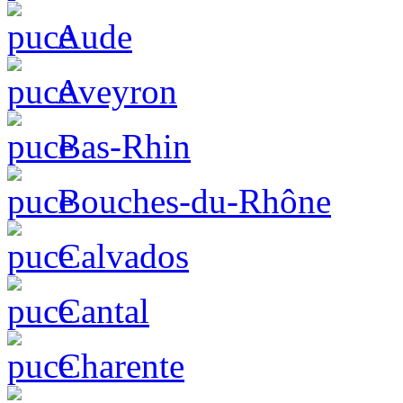
Aude
Aveyron
Bas-Rhin
Bouches-du-Rhône
Calvados
Cantal
Charente