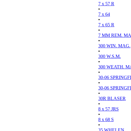
7 x 57 R
•
7 x 64
•
7 x 65 R
•
7 MM REM. MA
•
300 WIN. MAG.
•
300 W.S.M.
•
300 WEATH. M
•
30-06 SPRINGFI
•
30-06 SPRINGFI
•
30R BLASER
•
8 x 57 JRS
•
8 x 68 S
•
35 WHELEN