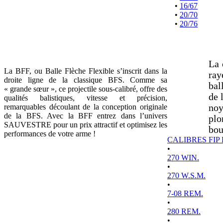
•
16/67
•
20/70
•
20/76
La 
La BFF, ou Balle Flèche Flexible s’inscrit dans la
ray
droite ligne de la classique BFS. Comme sa
bal
« grande sœur », ce projectile sous-calibré, offre des
de 
qualités balistiques, vitesse et précision,
remarquables découlant de la conception originale
noy
de la BFS. Avec la BFF entrez dans l’univers
plo
SAUVESTRE pour un prix attractif et optimisez les
bou
performances de votre arme !
CALIBRES FIP
•
270 WIN.
•
270 W.S.M.
•
7-08 REM.
•
280 REM.
•