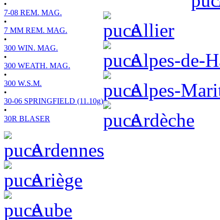
•
7-08 REM. MAG.
•
Allier
7 MM REM. MAG.
•
300 WIN. MAG.
Alpes-de-H
•
300 WEATH. MAG.
•
300 W.S.M.
Alpes-Mari
•
30-06 SPRINGFIELD (11.10g)
•
Ardèche
30R BLASER
Ardennes
Ariège
Aube