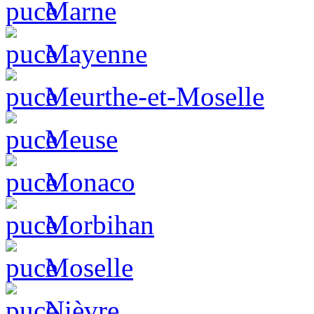
Marne
Mayenne
Meurthe-et-Moselle
Meuse
Monaco
Morbihan
Moselle
Nièvre