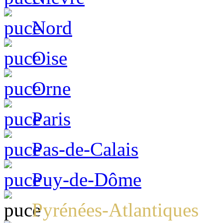
Nord
Oise
Orne
Paris
Pas-de-Calais
Puy-de-Dôme
Pyrénées-Atlantiques