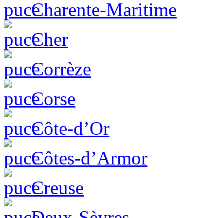
Charente-Maritime
Cher
Corrèze
Corse
Côte-d’Or
Côtes-d’Armor
Creuse
Deux-Sèvres