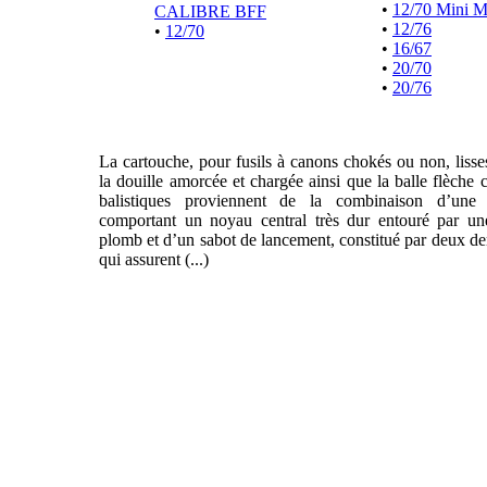
•
12/70 Mini 
CALIBRE BFF
•
12/76
•
12/70
•
16/67
•
20/70
•
20/76
La cartouche, pour fusils à canons chokés ou non, liss
la douille amorcée et chargée ainsi que la balle flèche 
balistiques proviennent de la combinaison d’une f
comportant un noyau central très dur entouré par un
plomb et d’un sabot de lancement, constitué par deux de
qui assurent (...)