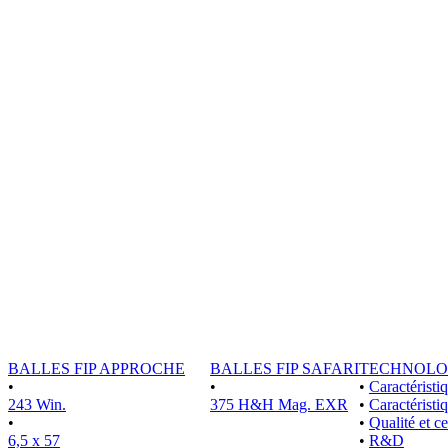
BALLES FIP APPROCHE
BALLES FIP SAFARI
TECHNOLO
•
•
•
Caractérist
243 Win.
375 H&H Mag. EXR
•
Caractéristi
•
•
Qualité et ce
6,5 x 57
•
R&D