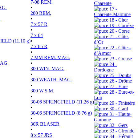
7-08 REM.
Charente
AG.
•
17 -
280 REM.
Charente-Maritime
.
•
18 - Cher
7 x 57 R
19 - Corrèze
•
20 - Corse
7 x 64
21 - Côte-
ELD (11.10 g)
•
d’Or
7 x 65 R
22 - Côtes-
•
d’Armor
7 MM REM. MAG.
23 - Creuse
MAG.
•
24 -
300 WIN. MAG.
Dordogne
•
25 - Doubs
300 WEATH. MAG.
26 - Drôme
•
27 - Eure
300 W.S.M.
28 - Eure-et-
•
Loir
30-06 SPRINGFIELD (11.26 g)
29 - Finistère
•
30 - Gard
30-06 SPRINGFIELD (8.76 g)
31 - Haute-
•
Garonne
30R BLASER
32 - Gers
•
33 - Gironde
8 x 57 JRS
34 - Hérault