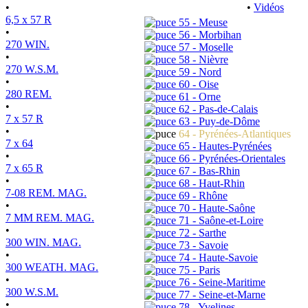
•
•
Vidéos
6,5 x 57 R
55 - Meuse
•
56 - Morbihan
270 WIN.
57 - Moselle
•
58 - Nièvre
270 W.S.M.
59 - Nord
•
60 - Oise
280 REM.
61 - Orne
•
62 - Pas-de-Calais
7 x 57 R
63 - Puy-de-Dôme
•
64 - Pyrénées-Atlantiques
7 x 64
65 - Hautes-Pyrénées
•
66 - Pyrénées-Orientales
7 x 65 R
67 - Bas-Rhin
•
68 - Haut-Rhin
7-08 REM. MAG.
69 - Rhône
•
70 - Haute-Saône
7 MM REM. MAG.
71 - Saône-et-Loire
•
72 - Sarthe
300 WIN. MAG.
73 - Savoie
•
74 - Haute-Savoie
300 WEATH. MAG.
75 - Paris
•
76 - Seine-Maritime
300 W.S.M.
77 - Seine-et-Marne
•
78 - Yvelines