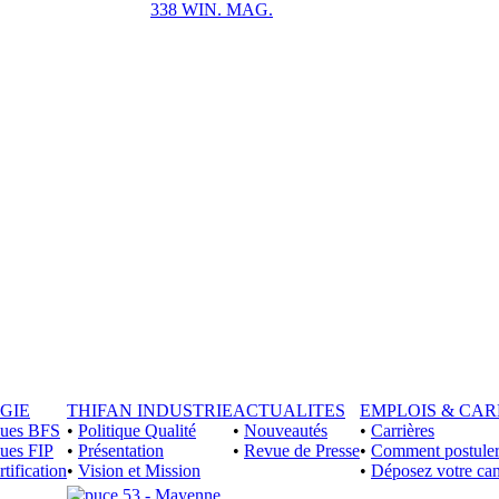
338 WIN. MAG.
GIE
THIFAN INDUSTRIE
ACTUALITES
EMPLOIS & CAR
iques BFS
•
Politique Qualité
•
Nouveautés
•
Carrières
ques FIP
•
Présentation
•
Revue de Presse
•
Comment postuler
rtification
•
Vision et Mission
•
Déposez votre can
53 - Mayenne