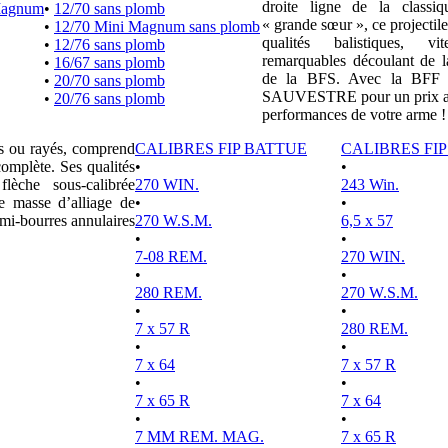
droite ligne de la clas
Magnum
•
12/70 sans plomb
« grande sœur », ce projectile
•
12/70 Mini Magnum sans plomb
qualités balistiques, vi
•
12/76 sans plomb
remarquables découlant de l
•
16/67 sans plomb
de la BFS. Avec la BFF e
•
20/70 sans plomb
SAUVESTRE pour un prix attr
•
20/76 sans plomb
performances de votre arme !
es ou rayés, comprend
CALIBRES FIP BATTUE
CALIBRES FI
complète. Ses qualités
•
•
lèche sous-calibrée
270 WIN.
243 Win.
e masse d’alliage de
•
•
mi-bourres annulaires
270 W.S.M.
6,5 x 57
•
•
7-08 REM.
270 WIN.
•
•
280 REM.
270 W.S.M.
•
•
7 x 57 R
280 REM.
•
•
7 x 64
7 x 57 R
•
•
7 x 65 R
7 x 64
•
•
7 MM REM. MAG.
7 x 65 R