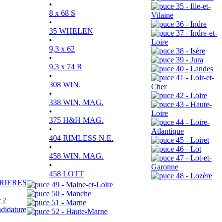
•
35 - Ille-et-
8 x 68 S
Vilaine
•
36 - Indre
35 WHELEN
37 - Indre-et-
•
Loire
9,3 x 62
38 - Isère
•
39 - Jura
9,3 x 74 R
40 - Landes
•
41 - Loir-et-
308 WIN.
Cher
•
42 - Loire
338 WIN. MAG.
43 - Haute-
•
Loire
375 H&H MAG.
44 - Loire-
•
Atlantique
404 RIMLESS N.E.
45 - Loiret
•
46 - Lot
458 WIN. MAG.
47 - Lot-et-
•
Garonne
458 LOTT
48 - Lozère
RIERES
49 - Maine-et-Loire
50 - Manche
 ?
51 - Marne
didature
52 - Haute-Marne