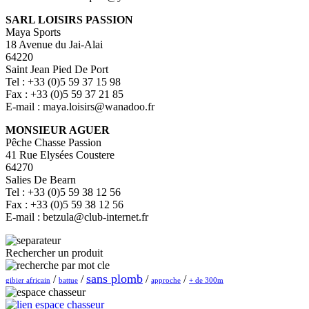
SARL LOISIRS PASSION
Maya Sports
18 Avenue du Jai-Alai
64220
Saint Jean Pied De Port
Tel : +33 (0)5 59 37 15 98
Fax : +33 (0)5 59 37 21 85
E-mail : maya.loisirs@wanadoo.fr
MONSIEUR AGUER
Pêche Chasse Passion
41 Rue Elysées Coustere
64270
Salies De Bearn
Tel : +33 (0)5 59 38 12 56
Fax : +33 (0)5 59 38 12 56
E-mail : betzula@club-internet.fr
Rechercher un produit
sans plomb
/
/
/
/
gibier africain
battue
approche
+ de 300m