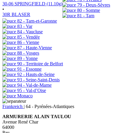
30-06 SPRINGFIELD (11.10g)
79 - Deux-Sèvres
•
80 - Somme
30R BLASER
81 - Tarn
82 - Tarn-et-Garonne
83 - Var
84 - Vaucluse
85 - Vendée
86 - Vienne
87 - Haute-Vienne
88 - Vosges
89 - Yonne
90 - Territoire de Belfort
91 - Essonne
92 - Hauts-de-Seine
93 - Seine-Saint-Denis
94 - Val-de-Marne
95 - Val-d’Oise
Monaco
Frankreich
|
64 - Pyrénées-Atlantiques
ARMURERIE ALAIN TAULOU
Avenue René Char
64000
Pau