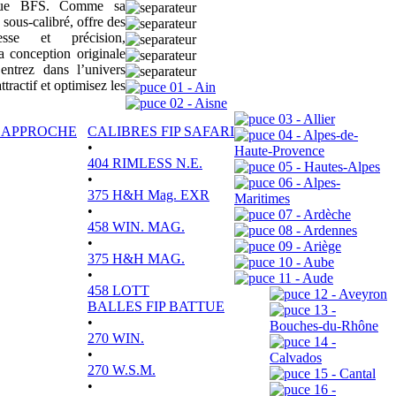
sique BFS. Comme sa
 sous-calibré, offre des
tesse et précision,
a conception originale
ntrez dans l’univers
actif et optimisez les
01 - Ain
02 - Aisne
03 - Allier
P APPROCHE
CALIBRES FIP SAFARI
04 - Alpes-de-
•
Haute-Provence
404 RIMLESS N.E.
05 - Hautes-Alpes
•
06 - Alpes-
375 H&H Mag. EXR
Maritimes
•
07 - Ardèche
458 WIN. MAG.
08 - Ardennes
•
09 - Ariège
375 H&H MAG.
10 - Aube
•
11 - Aude
458 LOTT
12 - Aveyron
BALLES FIP BATTUE
13 -
•
Bouches-du-Rhône
270 WIN.
14 -
•
Calvados
270 W.S.M.
15 - Cantal
•
16 -