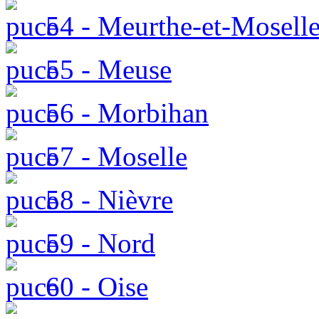
54 - Meurthe-et-Mosell
55 - Meuse
56 - Morbihan
57 - Moselle
58 - Nièvre
59 - Nord
60 - Oise