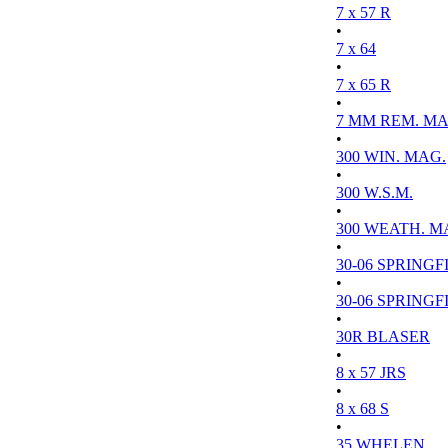
7 x 57 R
•
7 x 64
•
7 x 65 R
•
7 MM REM. MA
•
300 WIN. MAG.
•
300 W.S.M.
•
300 WEATH. M
•
30-06 SPRINGFI
•
30-06 SPRINGFI
•
30R BLASER
•
8 x 57 JRS
•
8 x 68 S
•
35 WHELEN