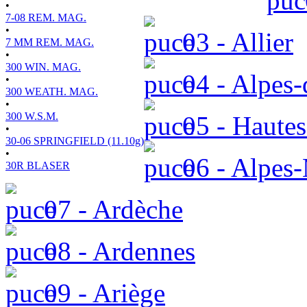
•
7-08 REM. MAG.
•
03 - Allier
7 MM REM. MAG.
•
300 WIN. MAG.
04 - Alpes-
•
300 WEATH. MAG.
•
300 W.S.M.
05 - Hautes
•
30-06 SPRINGFIELD (11.10g)
•
06 - Alpes-
30R BLASER
07 - Ardèche
08 - Ardennes
09 - Ariège