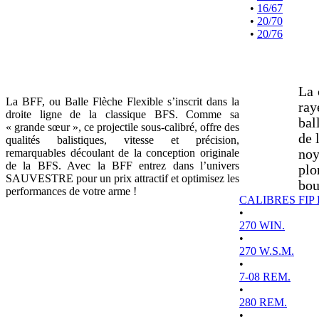
•
16/67
•
20/70
•
20/76
La 
La BFF, ou Balle Flèche Flexible s’inscrit dans la
ray
droite ligne de la classique BFS. Comme sa
bal
« grande sœur », ce projectile sous-calibré, offre des
de 
qualités balistiques, vitesse et précision,
remarquables découlant de la conception originale
noy
de la BFS. Avec la BFF entrez dans l’univers
plo
SAUVESTRE pour un prix attractif et optimisez les
bou
performances de votre arme !
CALIBRES FIP
•
270 WIN.
•
270 W.S.M.
•
7-08 REM.
•
280 REM.
•