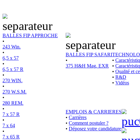
BALLES FIP APPROCHE
•
243 Win.
•
BALLES FIP SAFARI
TECHNOLO
6,5 x 57
•
•
Caractérist
•
375 H&H Mag. EXR
•
Caractéristi
6,5 x 57 R
•
Qualité et ce
•
•
R&D
270 WIN.
•
Vidéos
•
270 W.S.M.
•
280 REM.
•
EMPLOIS & CARRIERES
7 x 57 R
•
Carrières
•
•
Comment postuler ?
7 x 64
•
Déposez votre candidature
•
7 x 65 R