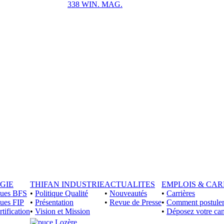
338 WIN. MAG.
GIE
THIFAN INDUSTRIE
ACTUALITES
EMPLOIS & CAR
iques BFS
•
Politique Qualité
•
Nouveautés
•
Carrières
ques FIP
•
Présentation
•
Revue de Presse
•
Comment postuler
rtification
•
Vision et Mission
•
Déposez votre can
Lozère