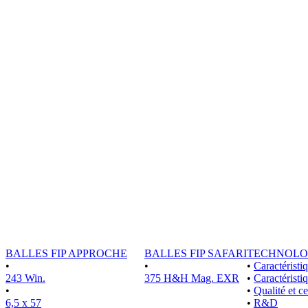
BALLES FIP APPROCHE
BALLES FIP SAFARI
TECHNOLO
•
•
•
Caractérist
243 Win.
375 H&H Mag. EXR
•
Caractéristi
•
•
Qualité et ce
6,5 x 57
•
R&D