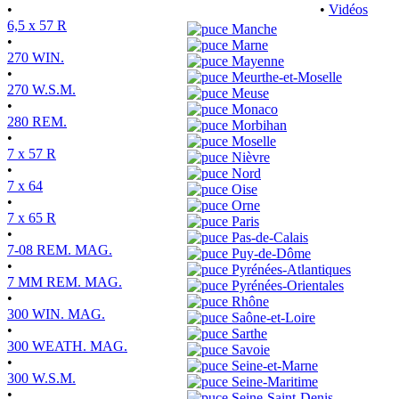
•
•
Vidéos
6,5 x 57 R
Manche
•
Marne
270 WIN.
Mayenne
•
Meurthe-et-Moselle
270 W.S.M.
Meuse
•
Monaco
280 REM.
Morbihan
•
Moselle
7 x 57 R
Nièvre
•
Nord
7 x 64
Oise
•
Orne
7 x 65 R
Paris
•
Pas-de-Calais
7-08 REM. MAG.
Puy-de-Dôme
•
Pyrénées-Atlantiques
7 MM REM. MAG.
Pyrénées-Orientales
•
Rhône
300 WIN. MAG.
Saône-et-Loire
•
Sarthe
300 WEATH. MAG.
Savoie
•
Seine-et-Marne
300 W.S.M.
Seine-Maritime
•
Seine-Saint-Denis