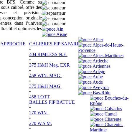
sique BFS. Comme sa
 sous-calibré, offre des
tesse et précision,
a conception originale
ntrez dans l’univers
actif et optimisez les
Ain
Aisne
Allier
P APPROCHE
CALIBRES FIP SAFARI
Alpes-de-Haute-
•
Provence
404 RIMLESS N.E.
Alpes-Maritimes
•
Ardèche
375 H&H Mag. EXR
Ardennes
•
Ariège
458 WIN. MAG.
Aube
•
Aude
375 H&H MAG.
Aveyron
•
Bas-Rhin
458 LOTT
Bouches-du-
BALLES FIP BATTUE
Rhône
•
Calvados
270 WIN.
Cantal
•
Charente
270 W.S.M.
Charente-
•
Maritime