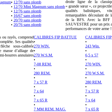
droite ligne de la clas
Magnum
•
12/70 sans plomb
« grande sœur », ce projectile
•
12/70 Mini Magnum sans plomb
qualités balistiques, vi
•
12/76 sans plomb
remarquables découlant de l
•
16/67 sans plomb
de la BFS. Avec la BFF e
•
20/70 sans plomb
SAUVESTRE pour un prix attr
•
20/76 sans plomb
performances de votre arme !
es ou rayés, comprend
CALIBRES FIP BATTUE
CALIBRES FI
complète. Ses qualités
•
•
lèche sous-calibrée
270 WIN.
243 Win.
e masse d’alliage de
•
•
mi-bourres annulaires
270 W.S.M.
6,5 x 57
•
•
7-08 REM.
270 WIN.
•
•
280 REM.
270 W.S.M.
•
•
7 x 57 R
280 REM.
•
•
7 x 64
7 x 57 R
•
•
7 x 65 R
7 x 64
•
•
7 MM REM. MAG.
7 x 65 R