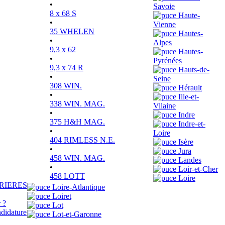
•
Savoie
8 x 68 S
Haute-
•
Vienne
35 WHELEN
Hautes-
•
Alpes
9,3 x 62
Hautes-
•
Pyrénées
9,3 x 74 R
Hauts-de-
•
Seine
308 WIN.
Hérault
•
Ille-et-
338 WIN. MAG.
Vilaine
•
Indre
375 H&H MAG.
Indre-et-
•
Loire
404 RIMLESS N.E.
Isère
•
Jura
458 WIN. MAG.
Landes
•
Loir-et-Cher
458 LOTT
Loire
RIERES
Loire-Atlantique
Loiret
 ?
Lot
didature
Lot-et-Garonne