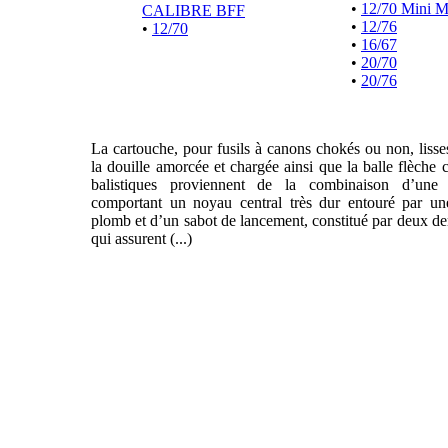
•
12/70 Mini 
CALIBRE BFF
•
12/76
•
12/70
•
16/67
•
20/70
•
20/76
La cartouche, pour fusils à canons chokés ou non, liss
la douille amorcée et chargée ainsi que la balle flèche 
balistiques proviennent de la combinaison d’une f
comportant un noyau central très dur entouré par un
plomb et d’un sabot de lancement, constitué par deux de
qui assurent (...)