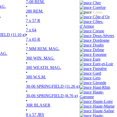
7-08 REM.
Cher
AG.
•
Corrèze
280 REM.
Corse
.
•
Côte-d’Or
7 x 57 R
Côtes-
•
d’Armor
7 x 64
Creuse
ELD (11.10 g)
•
Deux-Sèvres
7 x 65 R
Dordogne
•
Doubs
7 MM REM. MAG.
Drôme
MAG.
•
Essonne
300 WIN. MAG.
Eure
•
Eure-et-Loir
300 WEATH. MAG.
Finistère
•
Gard
300 W.S.M.
Gers
•
Gironde
30-06 SPRINGFIELD (11.26 g)
Haut-Rhin
•
Haute-
30-06 SPRINGFIELD (8.76 g)
Garonne
•
Haute-Loire
30R BLASER
Haute-Marne
•
Haute-Saône
8 x 57 JRS
Haute-