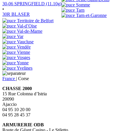
30-06 SPRINGFIELD (11.10g)
Somme
•
Tarn
30R BLASER
Tarn-et-Garonne
Territoire de Belfort
Val-d’Oise
Val-de-Marne
Var
Vaucluse
Vendée
Vienne
Vosges
Yonne
Yvelines
France
|
Corse
CHASSE 2000
15 Rue Colonna d’Istria
20090
Ajaccio
04 95 10 20 00
04 95 28 45 37
ARMURERIE ODB
Route de Géant Casino - Le Stiletto