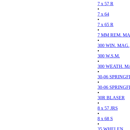
7 x 57 R
•
7 x 64
•
7 x 65 R
•
7 MM REM. MA
•
300 WIN. MAG.
•
300 W.S.M.
•
300 WEATH. M
•
30-06 SPRINGFI
•
30-06 SPRINGFI
•
30R BLASER
•
8 x 57 JRS
•
8 x 68 S
•
35 WHELEN