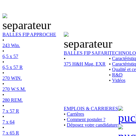
BALLES FIP APPROCHE
•
243 Win.
•
BALLES FIP SAFARI
TECHNOLO
6,5 x 57
•
•
Caractérist
•
375 H&H Mag. EXR
•
Caractéristi
6,5 x 57 R
•
Qualité et ce
•
•
R&D
270 WIN.
•
Vidéos
•
270 W.S.M.
•
280 REM.
•
EMPLOIS & CARRIERES
7 x 57 R
•
Carrières
•
•
Comment postuler ?
7 x 64
•
Déposez votre candidature
•
7 x 65 R