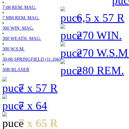
•
7-08 REM. MAG.
•
6,5 x 57 R
7 MM REM. MAG.
•
300 WIN. MAG.
270 WIN.
•
300 WEATH. MAG.
•
300 W.S.M.
270 W.S.M
•
30-06 SPRINGFIELD (11.10g)
•
280 REM.
30R BLASER
7 x 57 R
7 x 64
7 x 65 R