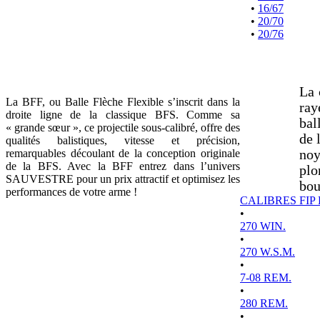
•
16/67
•
20/70
•
20/76
La 
La BFF, ou Balle Flèche Flexible s’inscrit dans la
ray
droite ligne de la classique BFS. Comme sa
bal
« grande sœur », ce projectile sous-calibré, offre des
de 
qualités balistiques, vitesse et précision,
remarquables découlant de la conception originale
noy
de la BFS. Avec la BFF entrez dans l’univers
plo
SAUVESTRE pour un prix attractif et optimisez les
bou
performances de votre arme !
CALIBRES FIP
•
270 WIN.
•
270 W.S.M.
•
7-08 REM.
•
280 REM.
•