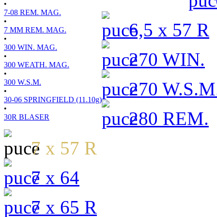
•
7-08 REM. MAG.
•
6,5 x 57 R
7 MM REM. MAG.
•
300 WIN. MAG.
270 WIN.
•
300 WEATH. MAG.
•
300 W.S.M.
270 W.S.M
•
30-06 SPRINGFIELD (11.10g)
•
280 REM.
30R BLASER
7 x 57 R
7 x 64
7 x 65 R