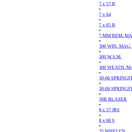
7 x 57 R
•
7 x 64
•
7 x 65 R
•
7 MM REM. MA
•
300 WIN. MAG.
•
300 W.S.M.
•
300 WEATH. M
•
30-06 SPRINGFI
•
30-06 SPRINGFI
•
30R BLASER
•
8 x 57 JRS
•
8 x 68 S
•
35 WHELEN