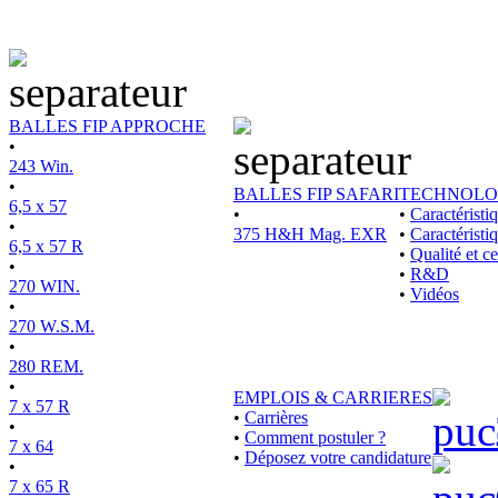
BALLES FIP APPROCHE
•
243 Win.
•
BALLES FIP SAFARI
TECHNOLO
6,5 x 57
•
•
Caractérist
•
375 H&H Mag. EXR
•
Caractéristi
6,5 x 57 R
•
Qualité et ce
•
•
R&D
270 WIN.
•
Vidéos
•
270 W.S.M.
•
280 REM.
•
EMPLOIS & CARRIERES
7 x 57 R
•
Carrières
•
•
Comment postuler ?
7 x 64
•
Déposez votre candidature
•
7 x 65 R