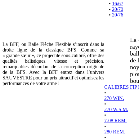
•
16/67
•
20/70
•
20/76
La 
La BFF, ou Balle Flèche Flexible s’inscrit dans la
ray
droite ligne de la classique BFS. Comme sa
bal
« grande sœur », ce projectile sous-calibré, offre des
de 
qualités balistiques, vitesse et précision,
remarquables découlant de la conception originale
noy
de la BFS. Avec la BFF entrez dans l’univers
plo
SAUVESTRE pour un prix attractif et optimisez les
bou
performances de votre arme !
CALIBRES FIP
•
270 WIN.
•
270 W.S.M.
•
7-08 REM.
•
280 REM.
•