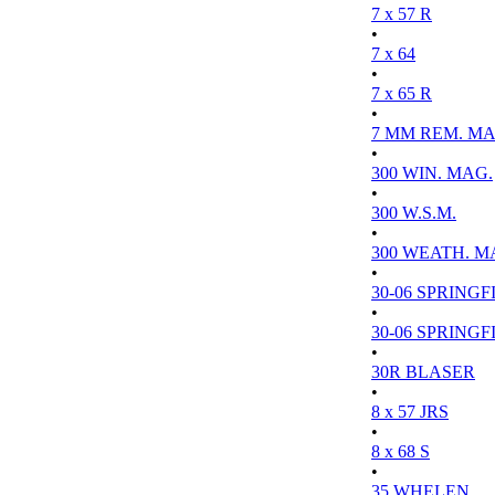
7 x 57 R
•
7 x 64
•
7 x 65 R
•
7 MM REM. MA
•
300 WIN. MAG.
•
300 W.S.M.
•
300 WEATH. M
•
30-06 SPRINGFI
•
30-06 SPRINGFI
•
30R BLASER
•
8 x 57 JRS
•
8 x 68 S
•
35 WHELEN