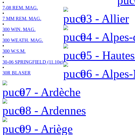
•
7-08 REM. MAG.
•
03 - Allier
7 MM REM. MAG.
•
300 WIN. MAG.
04 - Alpes-
•
300 WEATH. MAG.
•
300 W.S.M.
05 - Hautes
•
30-06 SPRINGFIELD (11.10g)
•
06 - Alpes-
30R BLASER
07 - Ardèche
08 - Ardennes
09 - Ariège