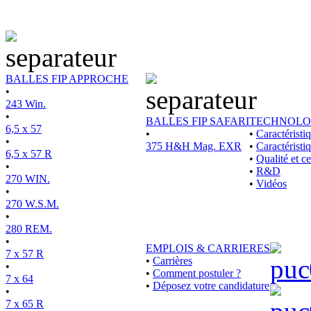
BALLES FIP APPROCHE
•
243 Win.
•
BALLES FIP SAFARI
TECHNOLO
6,5 x 57
•
•
Caractérist
•
375 H&H Mag. EXR
•
Caractéristi
6,5 x 57 R
•
Qualité et ce
•
•
R&D
270 WIN.
•
Vidéos
•
270 W.S.M.
•
280 REM.
•
EMPLOIS & CARRIERES
7 x 57 R
•
Carrières
•
•
Comment postuler ?
7 x 64
•
Déposez votre candidature
•
7 x 65 R