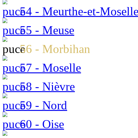
54 - Meurthe-et-Mosell
55 - Meuse
56 - Morbihan
57 - Moselle
58 - Nièvre
59 - Nord
60 - Oise