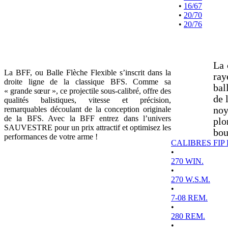
•
16/67
•
20/70
•
20/76
La 
La BFF, ou Balle Flèche Flexible s’inscrit dans la
ray
droite ligne de la classique BFS. Comme sa
bal
« grande sœur », ce projectile sous-calibré, offre des
de 
qualités balistiques, vitesse et précision,
remarquables découlant de la conception originale
noy
de la BFS. Avec la BFF entrez dans l’univers
plo
SAUVESTRE pour un prix attractif et optimisez les
bou
performances de votre arme !
CALIBRES FIP
•
270 WIN.
•
270 W.S.M.
•
7-08 REM.
•
280 REM.
•