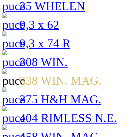
35 WHELEN
9,3 x 62
9,3 x 74 R
308 WIN.
338 WIN. MAG.
375 H&H MAG.
404 RIMLESS N.E.
458 WIN. MAG.