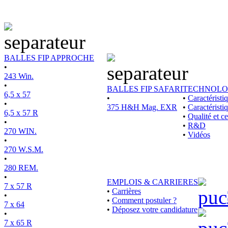
BALLES FIP APPROCHE
•
243 Win.
•
BALLES FIP SAFARI
TECHNOLO
6,5 x 57
•
•
Caractérist
•
375 H&H Mag. EXR
•
Caractéristi
6,5 x 57 R
•
Qualité et ce
•
•
R&D
270 WIN.
•
Vidéos
•
270 W.S.M.
•
280 REM.
•
EMPLOIS & CARRIERES
7 x 57 R
•
Carrières
•
•
Comment postuler ?
7 x 64
•
Déposez votre candidature
•
7 x 65 R