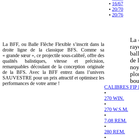
•
16/67
•
20/70
•
20/76
La 
La BFF, ou Balle Flèche Flexible s’inscrit dans la
ray
droite ligne de la classique BFS. Comme sa
bal
« grande sœur », ce projectile sous-calibré, offre des
de 
qualités balistiques, vitesse et précision,
remarquables découlant de la conception originale
noy
de la BFS. Avec la BFF entrez dans l’univers
plo
SAUVESTRE pour un prix attractif et optimisez les
bou
performances de votre arme !
CALIBRES FIP
•
270 WIN.
•
270 W.S.M.
•
7-08 REM.
•
280 REM.
•