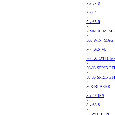
7 x 57 R
•
7 x 64
•
7 x 65 R
•
7 MM REM. MA
•
300 WIN. MAG.
•
300 W.S.M.
•
300 WEATH. M
•
30-06 SPRINGFI
•
30-06 SPRINGFI
•
30R BLASER
•
8 x 57 JRS
•
8 x 68 S
•
35 WHELEN