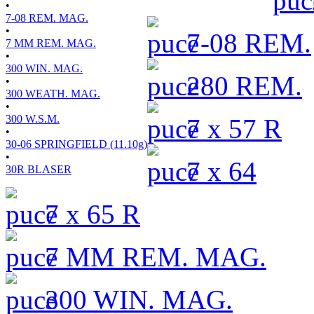
•
7-08 REM. MAG.
•
7-08 REM.
7 MM REM. MAG.
•
300 WIN. MAG.
280 REM.
•
300 WEATH. MAG.
•
300 W.S.M.
7 x 57 R
•
30-06 SPRINGFIELD (11.10g)
•
7 x 64
30R BLASER
7 x 65 R
7 MM REM. MAG.
300 WIN. MAG.