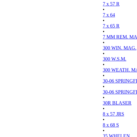
7 x 57 R
•
7 x 64
•
7 x 65 R
•
7 MM REM. MA
•
300 WIN. MAG.
•
300 W.S.M.
•
300 WEATH. M
•
30-06 SPRINGFI
•
30-06 SPRINGFI
•
30R BLASER
•
8 x 57 JRS
•
8 x 68 S
•
35 WHELEN