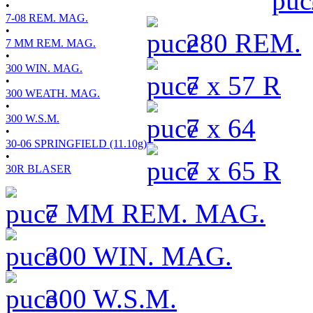
•
7-08 REM. MAG.
•
280 REM.
7 MM REM. MAG.
•
300 WIN. MAG.
7 x 57 R
•
300 WEATH. MAG.
•
300 W.S.M.
7 x 64
•
30-06 SPRINGFIELD (11.10g)
•
7 x 65 R
30R BLASER
7 MM REM. MAG.
300 WIN. MAG.
300 W.S.M.