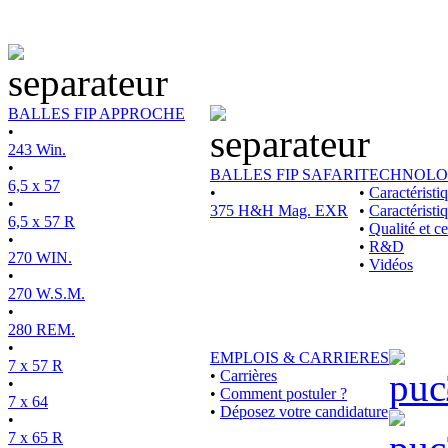
BALLES FIP APPROCHE
•
243 Win.
•
BALLES FIP SAFARI
TECHNOLO
6,5 x 57
•
•
Caractérist
•
375 H&H Mag. EXR
•
Caractéristi
6,5 x 57 R
•
Qualité et ce
•
•
R&D
270 WIN.
•
Vidéos
•
270 W.S.M.
•
280 REM.
•
EMPLOIS & CARRIERES
7 x 57 R
•
Carrières
•
•
Comment postuler ?
7 x 64
•
Déposez votre candidature
•
7 x 65 R