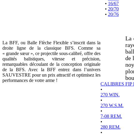
•
16/67
•
20/70
•
20/76
La 
La BFF, ou Balle Flèche Flexible s’inscrit dans la
ray
droite ligne de la classique BFS. Comme sa
bal
« grande sœur », ce projectile sous-calibré, offre des
de 
qualités balistiques, vitesse et précision,
remarquables découlant de la conception originale
noy
de la BFS. Avec la BFF entrez dans l’univers
plo
SAUVESTRE pour un prix attractif et optimisez les
bou
performances de votre arme !
CALIBRES FIP
•
270 WIN.
•
270 W.S.M.
•
7-08 REM.
•
280 REM.
•