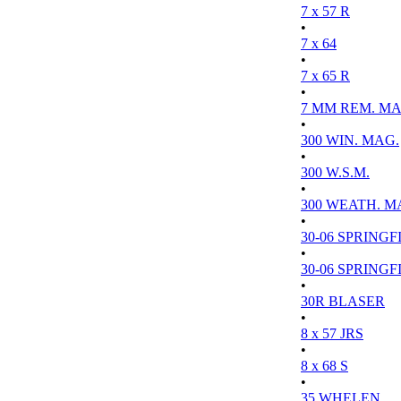
7 x 57 R
•
7 x 64
•
7 x 65 R
•
7 MM REM. MA
•
300 WIN. MAG.
•
300 W.S.M.
•
300 WEATH. M
•
30-06 SPRINGFI
•
30-06 SPRINGFI
•
30R BLASER
•
8 x 57 JRS
•
8 x 68 S
•
35 WHELEN