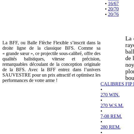
•
16/67
•
20/70
•
20/76
La 
La BFF, ou Balle Flèche Flexible s’inscrit dans la
ray
droite ligne de la classique BFS. Comme sa
bal
« grande sœur », ce projectile sous-calibré, offre des
de 
qualités balistiques, vitesse et précision,
remarquables découlant de la conception originale
noy
de la BFS. Avec la BFF entrez dans l’univers
plo
SAUVESTRE pour un prix attractif et optimisez les
bou
performances de votre arme !
CALIBRES FIP
•
270 WIN.
•
270 W.S.M.
•
7-08 REM.
•
280 REM.
•