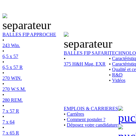
BALLES FIP APPROCHE
•
243 Win.
•
BALLES FIP SAFARI
TECHNOLO
6,5 x 57
•
•
Caractérist
•
375 H&H Mag. EXR
•
Caractéristi
6,5 x 57 R
•
Qualité et ce
•
•
R&D
270 WIN.
•
Vidéos
•
270 W.S.M.
•
280 REM.
•
EMPLOIS & CARRIERES
7 x 57 R
•
Carrières
•
•
Comment postuler ?
7 x 64
•
Déposez votre candidature
•
7 x 65 R