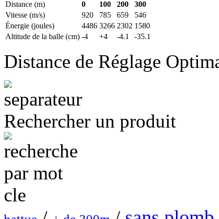
Distance (m)
0
100
200
300
Vitesse (m/s)
920
785
659
546
Énergie (joules)
4486
3266
2302
1580
Altitude de la balle (cm)
-4
+4
-4.1
-35.1
Distance de Réglage Optim
Rechercher un produit
sans plomb
/
/