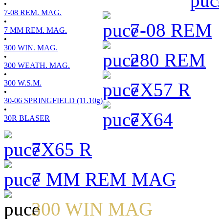
•
7-08 REM. MAG.
•
7-08 REM
7 MM REM. MAG.
•
300 WIN. MAG.
280 REM
•
300 WEATH. MAG.
•
300 W.S.M.
7X57 R
•
30-06 SPRINGFIELD (11.10g)
•
7X64
30R BLASER
7X65 R
7 MM REM MAG
300 WIN MAG