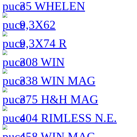
35 WHELEN
9,3X62
9,3X74 R
308 WIN
338 WIN MAG
375 H&H MAG
404 RIMLESS N.E.
458 WIN MAG