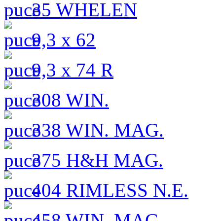
35 WHELEN
9,3 x 62
9,3 x 74 R
308 WIN.
338 WIN. MAG.
375 H&H MAG.
404 RIMLESS N.E.
458 WIN. MAG.