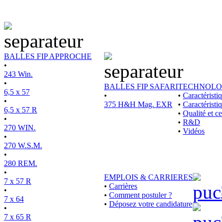
BALLES FIP APPROCHE
•
243 Win.
•
BALLES FIP SAFARI
TECHNOLO
6,5 x 57
•
•
Caractérist
•
375 H&H Mag. EXR
•
Caractéristi
6,5 x 57 R
•
Qualité et ce
•
•
R&D
270 WIN.
•
Vidéos
•
270 W.S.M.
•
280 REM.
•
EMPLOIS & CARRIERES
7 x 57 R
•
Carrières
•
•
Comment postuler ?
7 x 64
•
Déposez votre candidature
•
7 x 65 R