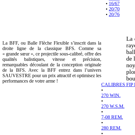
•
16/67
•
20/70
•
20/76
La 
La BFF, ou Balle Flèche Flexible s’inscrit dans la
ray
droite ligne de la classique BFS. Comme sa
bal
« grande sœur », ce projectile sous-calibré, offre des
de 
qualités balistiques, vitesse et précision,
remarquables découlant de la conception originale
noy
de la BFS. Avec la BFF entrez dans l’univers
plo
SAUVESTRE pour un prix attractif et optimisez les
bou
performances de votre arme !
CALIBRES FIP
•
270 WIN.
•
270 W.S.M.
•
7-08 REM.
•
280 REM.
•