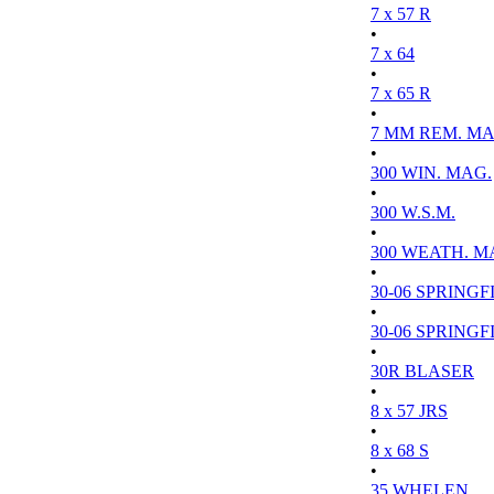
7 x 57 R
•
7 x 64
•
7 x 65 R
•
7 MM REM. MA
•
300 WIN. MAG.
•
300 W.S.M.
•
300 WEATH. M
•
30-06 SPRINGFI
•
30-06 SPRINGFI
•
30R BLASER
•
8 x 57 JRS
•
8 x 68 S
•
35 WHELEN