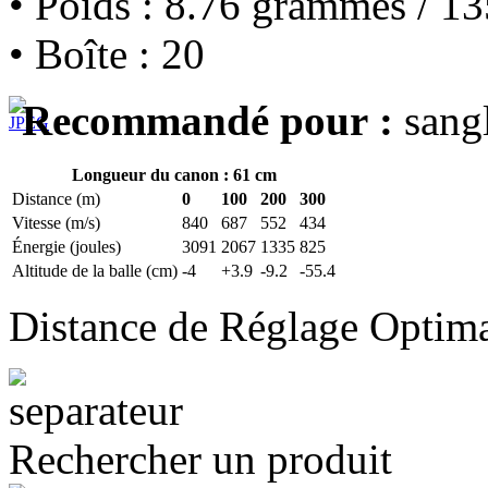
• Poids : 8.76 grammes / 13
• Boîte : 20
Recommandé pour :
sangl
Longueur du canon : 61 cm
Distance (m)
0
100
200
300
Vitesse (m/s)
840
687
552
434
Énergie (joules)
3091
2067
1335
825
Altitude de la balle (cm)
-4
+3.9
-9.2
-55.4
Distance de Réglage Optim
Rechercher un produit