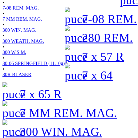
•
7-08 REM. MAG.
•
7-08 REM.
7 MM REM. MAG.
•
300 WIN. MAG.
280 REM.
•
300 WEATH. MAG.
•
300 W.S.M.
7 x 57 R
•
30-06 SPRINGFIELD (11.10g)
•
7 x 64
30R BLASER
7 x 65 R
7 MM REM. MAG.
300 WIN. MAG.