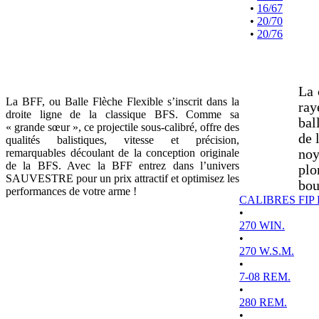
•
16/67
•
20/70
•
20/76
La 
La BFF, ou Balle Flèche Flexible s’inscrit dans la
ray
droite ligne de la classique BFS. Comme sa
bal
« grande sœur », ce projectile sous-calibré, offre des
de 
qualités balistiques, vitesse et précision,
remarquables découlant de la conception originale
noy
de la BFS. Avec la BFF entrez dans l’univers
plo
SAUVESTRE pour un prix attractif et optimisez les
bou
performances de votre arme !
CALIBRES FIP
•
270 WIN.
•
270 W.S.M.
•
7-08 REM.
•
280 REM.
•