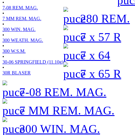
•
7-08 REM. MAG.
•
280 REM.
7 MM REM. MAG.
•
300 WIN. MAG.
7 x 57 R
•
300 WEATH. MAG.
•
300 W.S.M.
7 x 64
•
30-06 SPRINGFIELD (11.10g)
•
7 x 65 R
30R BLASER
7-08 REM. MAG.
7 MM REM. MAG.
300 WIN. MAG.