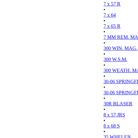
7 x 57 R
•
7 x 64
•
7 x 65 R
•
7 MM REM. MA
•
300 WIN. MAG.
•
300 W.S.M.
•
300 WEATH. M
•
30-06 SPRINGFI
•
30-06 SPRINGFI
•
30R BLASER
•
8 x 57 JRS
•
8 x 68 S
•
35 WHELEN