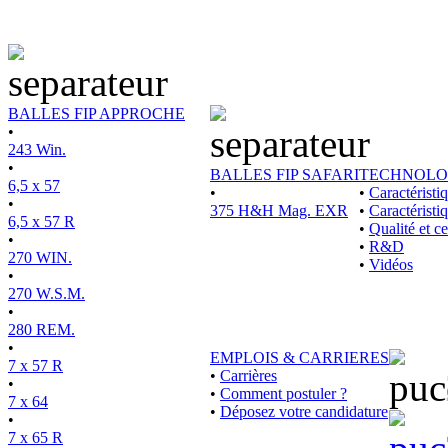
BALLES FIP APPROCHE
•
243 Win.
•
BALLES FIP SAFARI
TECHNOLO
6,5 x 57
•
•
Caractérist
•
375 H&H Mag. EXR
•
Caractéristi
6,5 x 57 R
•
Qualité et ce
•
•
R&D
270 WIN.
•
Vidéos
•
270 W.S.M.
•
280 REM.
•
EMPLOIS & CARRIERES
7 x 57 R
•
Carrières
•
•
Comment postuler ?
7 x 64
•
Déposez votre candidature
•
7 x 65 R