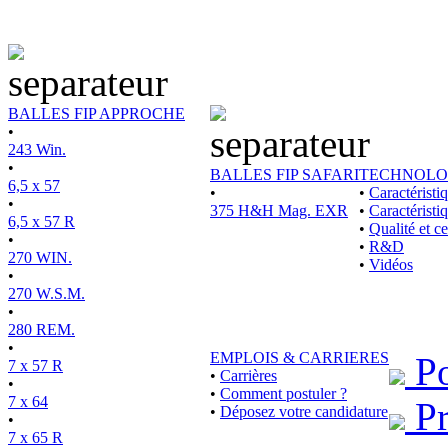
BALLES FIP APPROCHE
•
243 Win.
•
BALLES FIP SAFARI
TECHNOLO
6,5 x 57
•
•
Caractérist
•
375 H&H Mag. EXR
•
Caractéristi
6,5 x 57 R
•
Qualité et ce
•
•
R&D
270 WIN.
•
Vidéos
•
270 W.S.M.
•
280 REM.
•
EMPLOIS & CARRIERES
Po
7 x 57 R
•
Carrières
•
•
Comment postuler ?
7 x 64
Pr
•
Déposez votre candidature
•
7 x 65 R