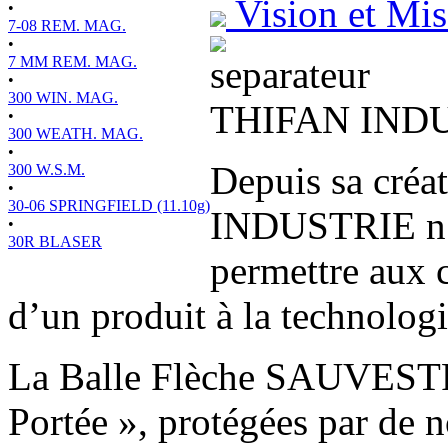
Vision et Mis
•
7-08 REM. MAG.
•
7 MM REM. MAG.
•
300 WIN. MAG.
THIFAN IND
•
300 WEATH. MAG.
•
Depuis sa cré
300 W.S.M.
•
30-06 SPRINGFIELD (11.10g)
INDUSTRIE n’a
•
30R BLASER
permettre aux 
d’un produit à la technologi
La Balle Flèche SAUVESTRE 
Portée », protégées par de 