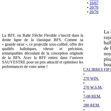
•
16/67
•
20/70
•
20/76
La 
La BFF, ou Balle Flèche Flexible s’inscrit dans la
ray
droite ligne de la classique BFS. Comme sa
bal
« grande sœur », ce projectile sous-calibré, offre des
de 
qualités balistiques, vitesse et précision,
remarquables découlant de la conception originale
noy
de la BFS. Avec la BFF entrez dans l’univers
plo
SAUVESTRE pour un prix attractif et optimisez les
bou
performances de votre arme !
CALIBRES FIP
•
270 WIN.
•
270 W.S.M.
•
7-08 REM.
•
280 REM.
•