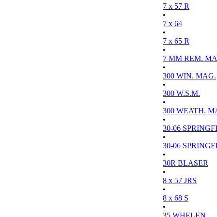
7 x 57 R
•
7 x 64
•
7 x 65 R
•
7 MM REM. MA
•
300 WIN. MAG.
•
300 W.S.M.
•
300 WEATH. M
•
30-06 SPRINGFI
•
30-06 SPRINGFI
•
30R BLASER
•
8 x 57 JRS
•
8 x 68 S
•
35 WHELEN